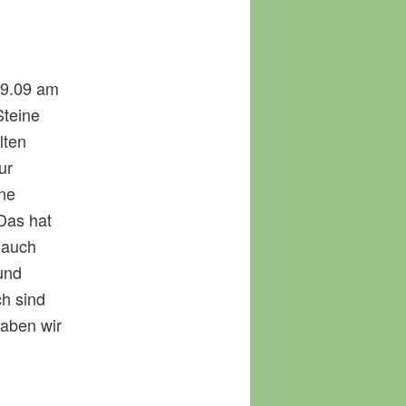
r
a
g
09.09 am
s
Steine
-
lten
N
ur
a
ine
v
Das hat
i
 auch
g
und
a
h sind
t
haben wir
i
o
n