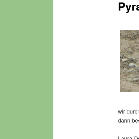
Pyr
n
ü
wir durc
dann be
Laura-Do