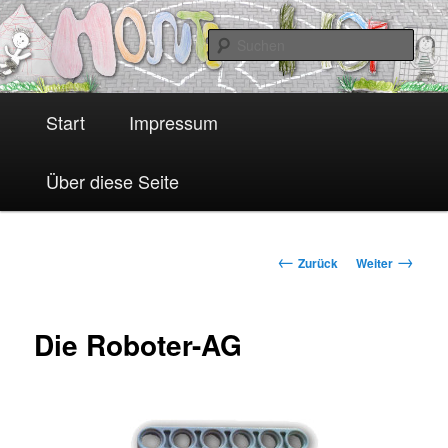
Zum
unser Schülerraum
Inhalt
Suc
wechseln
H
Monte-Hof
Start
Impressum
a
u
Über diese Seite
p
t
m
B
←
→
Zurück
Weiter
e
e
n
i
Die Roboter-AG
ü
t
r
a
g