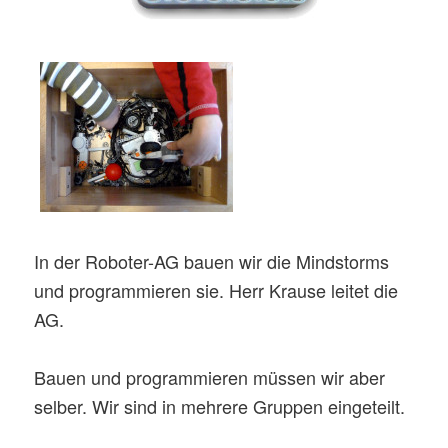
s
-
N
a
v
i
g
a
t
In der Roboter-AG bauen wir die Mindstorms
i
und programmieren sie. Herr Krause leitet die
o
AG.
n
Bauen und programmieren müssen wir aber
selber. Wir sind in mehrere Gruppen eingeteilt.