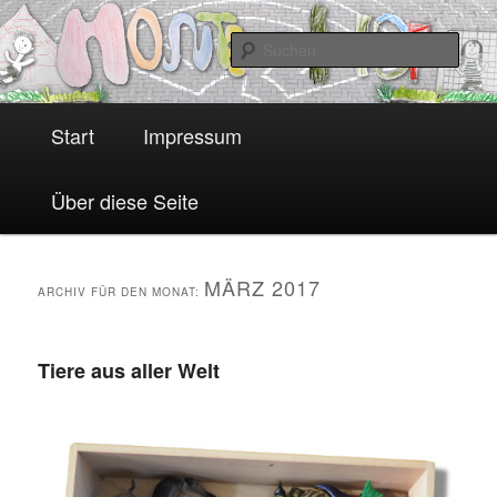
Zum
Zum
unser Schülerraum
Inhalt
sekundären
Suc
wechseln
Inhalt
wechseln
H
Monte-Hof
Start
Impressum
a
u
Über diese Seite
p
t
m
MÄRZ 2017
ARCHIV FÜR DEN MONAT:
e
n
Tiere aus aller Welt
ü