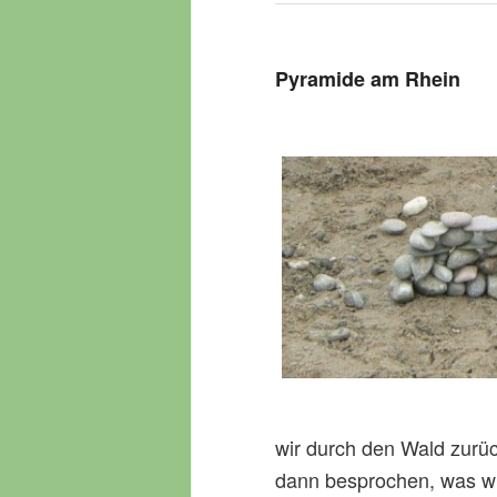
o
n
Pyramide am Rhein
wir durch den Wald zurü
dann besprochen, was wi