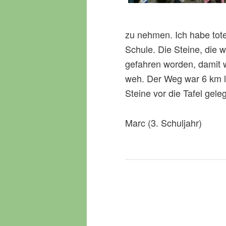
zu nehmen. Ich habe tot
Schule. Die Steine, die 
gefahren worden, damit w
weh. Der Weg war 6 km la
Steine vor die Tafel gel
Marc (3. Schuljahr)
B
e
i
t